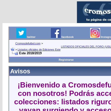
twitter
facebook
Instag
Cromosdefutbol.com
>
LISTADOS OFICIALES DEL FORO (USU
>
Listados oficiales de Ediciones Este
Este 2018/2019
Registrarse
Avisos
¡Bienvenido a Cromosdefut
con nosotros! Podrás acce
colecciones: listados rigu
vayan surgiendo y acceso