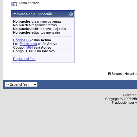
Tema cerrado
Permisos de publicación
No puedes
crear nuevos temas
No puedes
responder temas
No puedes
subir archivos adjuntos
No puedes
editar tus mensajes
Códigos BB
están
Activo
Los
Emoticonos
están
Activo
Código
[IMG]
está
Activo
Código HTML está
Inactivo
Reglas del foro
El Sistema Horario
Powered
Copyright © 2026 vBull
Traducción por
v