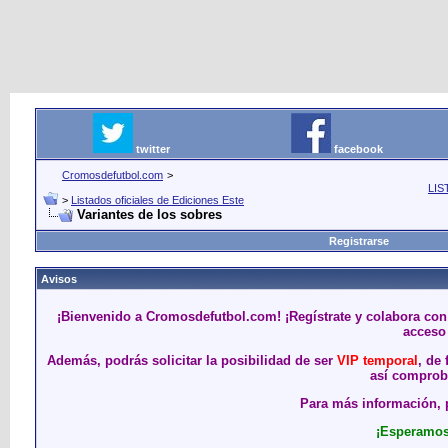
twitter
facebook
Cromosdefutbol.com
>
LIS
>
Listados oficiales de Ediciones Este
Variantes de los sobres
Registrarse
Avisos
¡Bienvenido a Cromosdefutbol.com! ¡Regístrate y colabora con
acceso 
Además, podrás solicitar la posibilidad de ser
VIP temporal
, de
así comproba
Para más información, p
¡Esperamos 