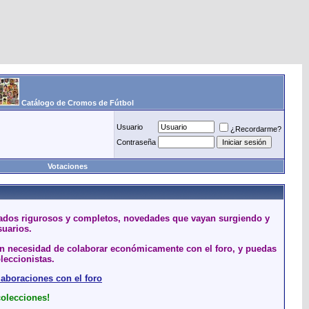
Catálogo de Cromos de Fútbol
Usuario
¿Recordarme?
Contraseña
Votaciones
stados rigurosos y completos, novedades que vayan surgiendo y
suarios.
sin necesidad de colaborar económicamente con el foro, y puedas
leccionistas.
laboraciones con el foro
colecciones!