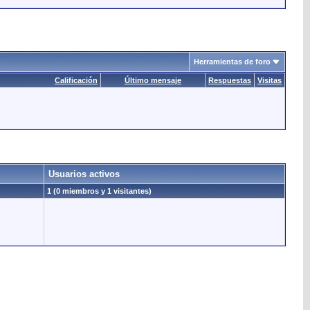
Herramientas de foro
Calificación
Último mensaje
Respuestas
Visitas
Usuarios activos
1 (0 miembros y 1 visitantes)