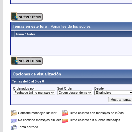
Temas en este foro
: Variantes de los sobres
Tema
/
Autor
Opciones de visualización
Temas del 0 al 0 de 0
Ordenados por
Sort Order
Desde
Contiene mensajes sin leer
Tema caliente con mensajes no leídos
No contiene mensajes sin leer
Tema caliente sin nuevos mensajes
Tema cerrado