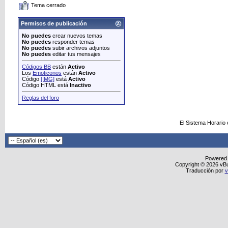
Tema cerrado
Permisos de publicación
No puedes
crear nuevos temas
No puedes
responder temas
No puedes
subir archivos adjuntos
No puedes
editar tus mensajes
Códigos BB
están
Activo
Los
Emoticonos
están
Activo
Código
[IMG]
está
Activo
Código HTML está
Inactivo
Reglas del foro
El Sistema Horario
Powered
Copyright © 2026 vBull
Traducción por
v