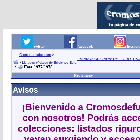
twitter
facebook
Instag
Cromosdefutbol.com
>
LISTADOS OFICIALES DEL FORO (USU
>
Listados oficiales de Ediciones Este
Este 1977/1978
Registrarse
Avisos
¡Bienvenido a Cromosdefut
con nosotros! Podrás acce
colecciones: listados rigu
vayan surgiendo y acceso