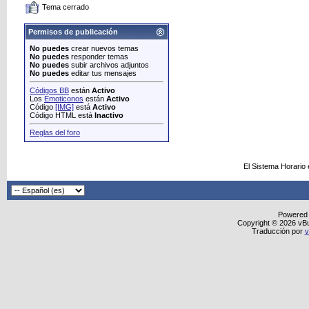
Tema cerrado
Permisos de publicación
No puedes
crear nuevos temas
No puedes
responder temas
No puedes
subir archivos adjuntos
No puedes
editar tus mensajes
Códigos BB
están
Activo
Los
Emoticonos
están
Activo
Código
[IMG]
está
Activo
Código HTML está
Inactivo
Reglas del foro
El Sistema Horario
Powered
Copyright © 2026 vBull
Traducción por
v