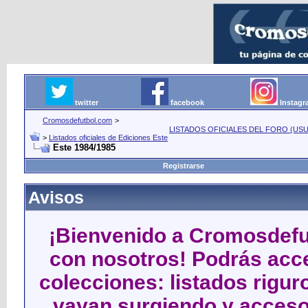
twitter
facebook
Instag
Cromosdefutbol.com
>
LISTADOS OFICIALES DEL FORO (USU
>
Listados oficiales de Ediciones Este
Este 1984/1985
Registrarse
Avisos
¡Bienvenido a Cromosdefut
con nosotros! Podrás acce
colecciones: listados rigu
vayan surgiendo y acceso