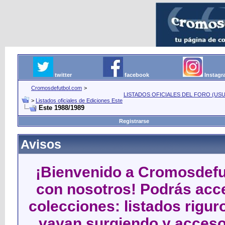
twitter
facebook
Instag
Cromosdefutbol.com
>
LISTADOS OFICIALES DEL FORO (USU
>
Listados oficiales de Ediciones Este
Este 1988/1989
Registrarse
Avisos
¡Bienvenido a Cromosdefut
con nosotros! Podrás acce
colecciones: listados rigu
vayan surgiendo y acceso