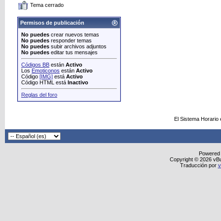
Tema cerrado
Permisos de publicación
No puedes
crear nuevos temas
No puedes
responder temas
No puedes
subir archivos adjuntos
No puedes
editar tus mensajes
Códigos BB
están
Activo
Los
Emoticonos
están
Activo
Código
[IMG]
está
Activo
Código HTML está
Inactivo
Reglas del foro
El Sistema Horario
Powered
Copyright © 2026 vBull
Traducción por
v