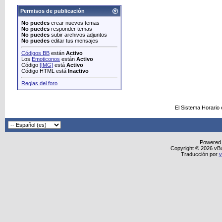
Permisos de publicación
No puedes
crear nuevos temas
No puedes
responder temas
No puedes
subir archivos adjuntos
No puedes
editar tus mensajes
Códigos BB
están
Activo
Los
Emoticonos
están
Activo
Código
[IMG]
está
Activo
Código HTML está
Inactivo
Reglas del foro
El Sistema Horario
Powered
Copyright © 2026 vBull
Traducción por
v