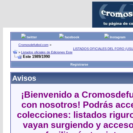
twitter
facebook
Instagram
Cromosdefutbol.com
>
LISTADOS OFICIALES DEL FORO (USU
>
Listados oficiales de Ediciones Este
Este 1989/1990
Registrarse
Avisos
¡Bienvenido a Cromosdefut
con nosotros! Podrás acce
colecciones: listados rigu
vayan surgiendo y acceso