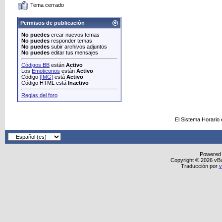
Tema cerrado
Permisos de publicación
No puedes
crear nuevos temas
No puedes
responder temas
No puedes
subir archivos adjuntos
No puedes
editar tus mensajes
Códigos BB
están
Activo
Los
Emoticonos
están
Activo
Código
[IMG]
está
Activo
Código HTML está
Inactivo
Reglas del foro
El Sistema Horario
Powered
Copyright © 2026 vBull
Traducción por
v