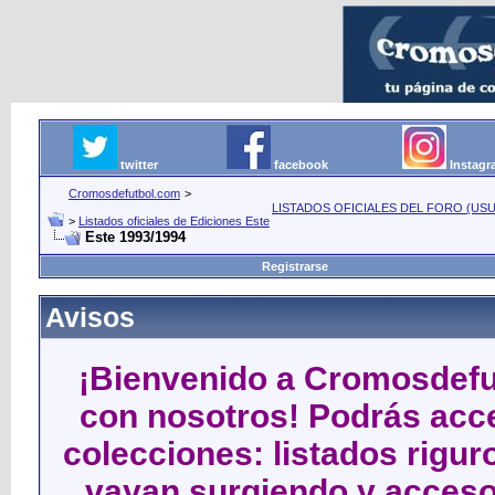
twitter
facebook
Instag
Cromosdefutbol.com
>
LISTADOS OFICIALES DEL FORO (USU
>
Listados oficiales de Ediciones Este
Este 1993/1994
Registrarse
Avisos
¡Bienvenido a Cromosdefut
con nosotros! Podrás acce
colecciones: listados rigu
vayan surgiendo y acceso