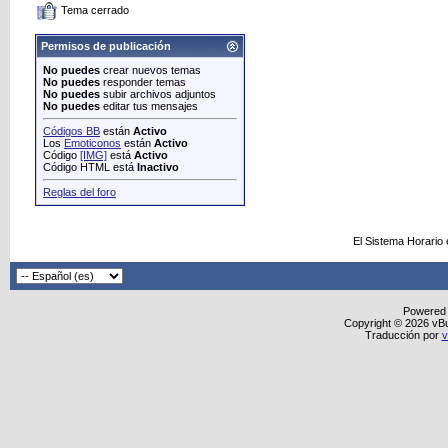
Tema cerrado
Permisos de publicación
No puedes
crear nuevos temas
No puedes
responder temas
No puedes
subir archivos adjuntos
No puedes
editar tus mensajes
Códigos BB
están
Activo
Los
Emoticonos
están
Activo
Código
[IMG]
está
Activo
Código HTML está
Inactivo
Reglas del foro
El Sistema Horario
Powered
Copyright © 2026 vBull
Traducción por
v