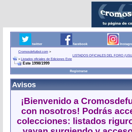
twitter
facebook
Instag
Cromosdefutbol.com
>
LISTADOS OFICIALES DEL FORO (USU
>
Listados oficiales de Ediciones Este
Este 1998/1999
Registrarse
Avisos
¡Bienvenido a Cromosdefut
con nosotros! Podrás acce
colecciones: listados rigu
vayan surgiendo y acceso