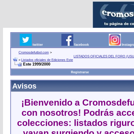
twitter
facebook
Instag
Cromosdefutbol.com
>
LISTADOS OFICIALES DEL FORO (USU
>
Listados oficiales de Ediciones Este
Este 1999/2000
Registrarse
Avisos
¡Bienvenido a Cromosdefut
con nosotros! Podrás acce
colecciones: listados rigu
vayan surgiendo y acceso