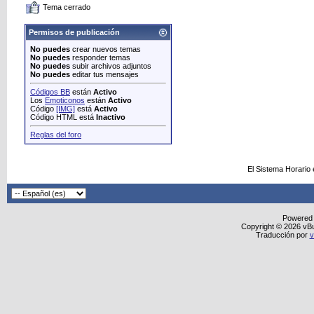
Tema cerrado
Permisos de publicación
No puedes
crear nuevos temas
No puedes
responder temas
No puedes
subir archivos adjuntos
No puedes
editar tus mensajes
Códigos BB
están
Activo
Los
Emoticonos
están
Activo
Código
[IMG]
está
Activo
Código HTML está
Inactivo
Reglas del foro
El Sistema Horario
Powered
Copyright © 2026 vBull
Traducción por
v