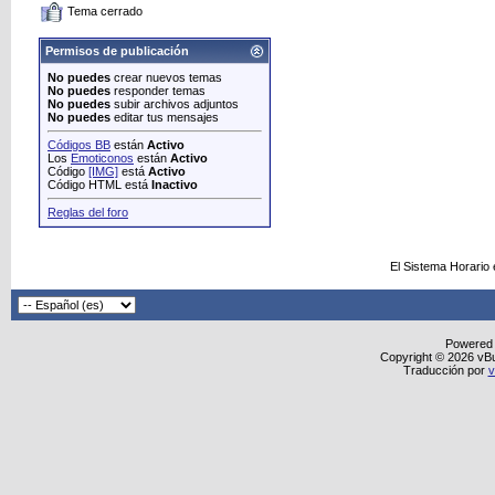
Tema cerrado
Permisos de publicación
No puedes
crear nuevos temas
No puedes
responder temas
No puedes
subir archivos adjuntos
No puedes
editar tus mensajes
Códigos BB
están
Activo
Los
Emoticonos
están
Activo
Código
[IMG]
está
Activo
Código HTML está
Inactivo
Reglas del foro
El Sistema Horario
Powered
Copyright © 2026 vBull
Traducción por
v