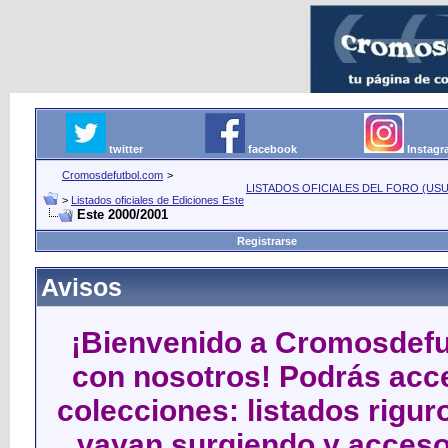
twitter
facebook
Instag
Cromosdefutbol.com
>
LISTADOS OFICIALES DEL FORO (USU
>
Listados oficiales de Ediciones Este
Este 2000/2001
Registrarse
Avisos
¡Bienvenido a Cromosdefut
con nosotros! Podrás acce
colecciones: listados rigu
vayan surgiendo y acceso