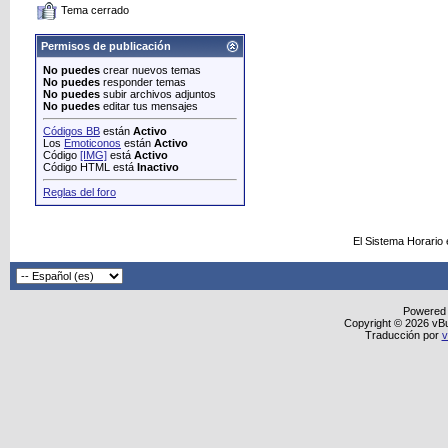
Tema cerrado
Permisos de publicación
No puedes
crear nuevos temas
No puedes
responder temas
No puedes
subir archivos adjuntos
No puedes
editar tus mensajes
Códigos BB
están
Activo
Los
Emoticonos
están
Activo
Código
[IMG]
está
Activo
Código HTML está
Inactivo
Reglas del foro
El Sistema Horario
Powered
Copyright © 2026 vBull
Traducción por
v