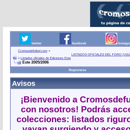
twitter
facebook
Instag
Cromosdefutbol.com
>
LISTADOS OFICIALES DEL FORO (USU
>
Listados oficiales de Ediciones Este
Este 2005/2006
Registrarse
Avisos
¡Bienvenido a Cromosdefut
con nosotros! Podrás acce
colecciones: listados rigu
vayan surgiendo y acceso