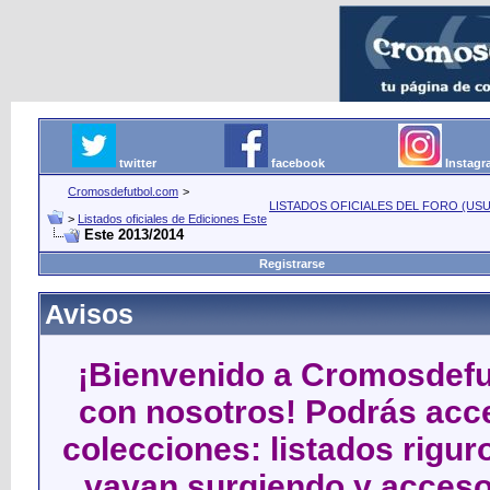
twitter
facebook
Instag
Cromosdefutbol.com
>
LISTADOS OFICIALES DEL FORO (USU
>
Listados oficiales de Ediciones Este
Este 2013/2014
Registrarse
Avisos
¡Bienvenido a Cromosdefut
con nosotros! Podrás acce
colecciones: listados rigu
vayan surgiendo y acceso