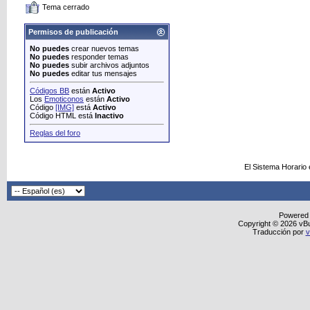
Tema cerrado
Permisos de publicación
No puedes
crear nuevos temas
No puedes
responder temas
No puedes
subir archivos adjuntos
No puedes
editar tus mensajes
Códigos BB
están
Activo
Los
Emoticonos
están
Activo
Código
[IMG]
está
Activo
Código HTML está
Inactivo
Reglas del foro
El Sistema Horario
Powered
Copyright © 2026 vBull
Traducción por
v