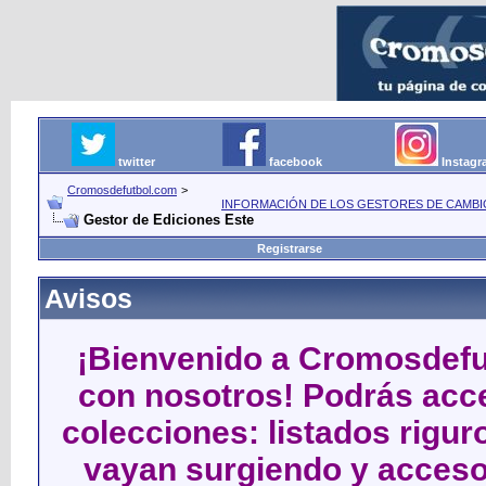
twitter
facebook
Instag
Cromosdefutbol.com
>
INFORMACIÓN DE LOS GESTORES DE CAMBIO
Gestor de Ediciones Este
Registrarse
Avisos
¡Bienvenido a Cromosdefut
con nosotros! Podrás acce
colecciones: listados rigu
vayan surgiendo y acceso