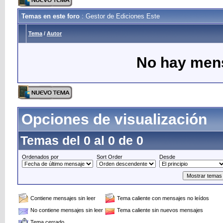
Temas en este foro
: Gestor de Ediciones Este
Tema
/
Autor
No hay mens
Opciones de visualización
Temas del 0 al 0 de 0
Ordenados por
Sort Order
Desde
Contiene mensajes sin leer
Tema caliente con mensajes no leídos
No contiene mensajes sin leer
Tema caliente sin nuevos mensajes
Tema cerrado