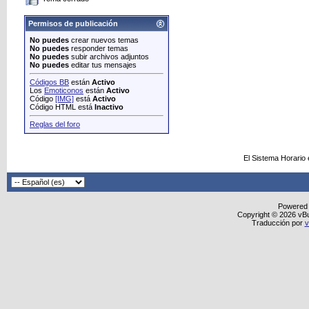
Permisos de publicación
No puedes
crear nuevos temas
No puedes
responder temas
No puedes
subir archivos adjuntos
No puedes
editar tus mensajes
Códigos BB
están
Activo
Los
Emoticonos
están
Activo
Código
[IMG]
está
Activo
Código HTML está
Inactivo
Reglas del foro
El Sistema Horario
Powered
Copyright © 2026 vBull
Traducción por
v