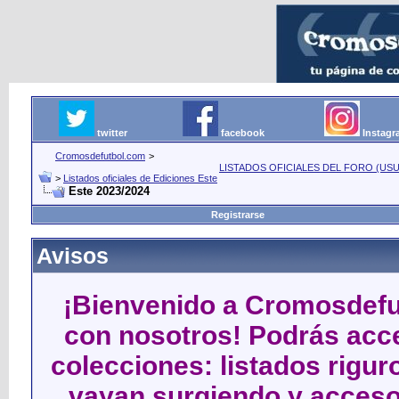
twitter
facebook
Instag
Cromosdefutbol.com
>
LISTADOS OFICIALES DEL FORO (USU
>
Listados oficiales de Ediciones Este
Este 2023/2024
Registrarse
Avisos
¡Bienvenido a Cromosdefut
con nosotros! Podrás acce
colecciones: listados rigu
vayan surgiendo y acceso