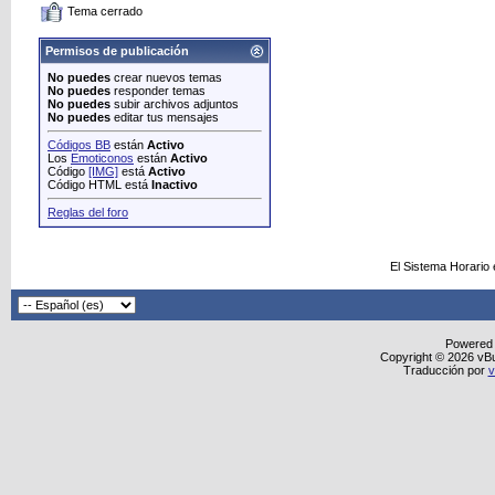
Tema cerrado
Permisos de publicación
No puedes
crear nuevos temas
No puedes
responder temas
No puedes
subir archivos adjuntos
No puedes
editar tus mensajes
Códigos BB
están
Activo
Los
Emoticonos
están
Activo
Código
[IMG]
está
Activo
Código HTML está
Inactivo
Reglas del foro
El Sistema Horario
Powered
Copyright © 2026 vBull
Traducción por
v