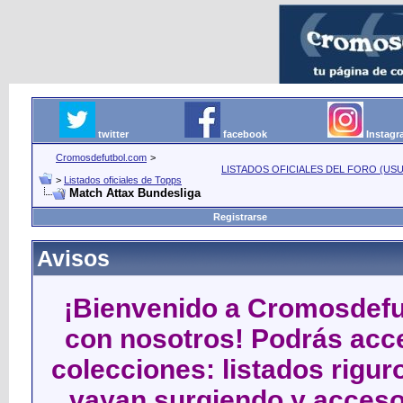
twitter
facebook
Instag
Cromosdefutbol.com
>
LISTADOS OFICIALES DEL FORO (USU
>
Listados oficiales de Topps
Match Attax Bundesliga
Registrarse
Avisos
¡Bienvenido a Cromosdefut
con nosotros! Podrás acce
colecciones: listados rigu
vayan surgiendo y acceso