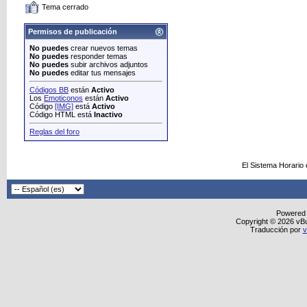
Tema cerrado
Permisos de publicación
No puedes
crear nuevos temas
No puedes
responder temas
No puedes
subir archivos adjuntos
No puedes
editar tus mensajes
Códigos BB
están
Activo
Los
Emoticonos
están
Activo
Código
[IMG]
está
Activo
Código HTML está
Inactivo
Reglas del foro
El Sistema Horario
Powered
Copyright © 2026 vBull
Traducción por
v