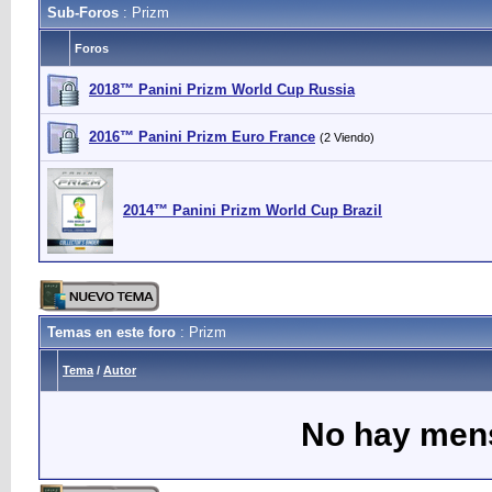
Sub-Foros
: Prizm
Foros
2018™ Panini Prizm World Cup Russia
2016™ Panini Prizm Euro France
(2 Viendo)
2014™ Panini Prizm World Cup Brazil
Temas en este foro
: Prizm
Tema
/
Autor
No hay mens