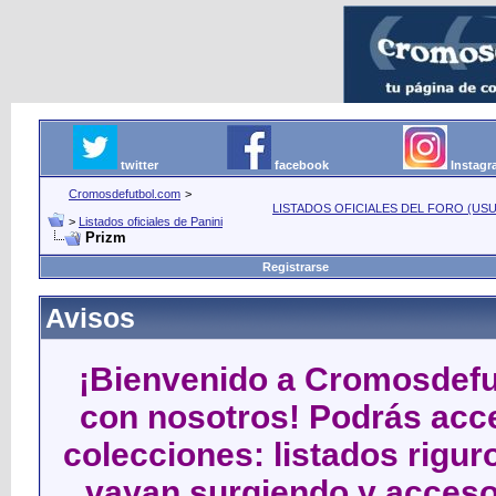
twitter
facebook
Instag
Cromosdefutbol.com
>
LISTADOS OFICIALES DEL FORO (USU
>
Listados oficiales de Panini
Prizm
Registrarse
Avisos
¡Bienvenido a Cromosdefut
con nosotros! Podrás acce
colecciones: listados rigu
vayan surgiendo y acceso