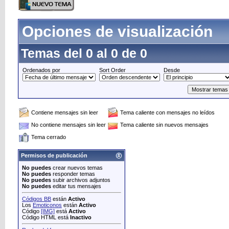
Opciones de visualización
Temas del 0 al 0 de 0
Ordenados por
Sort Order
Desde
Contiene mensajes sin leer
Tema caliente con mensajes no leídos
No contiene mensajes sin leer
Tema caliente sin nuevos mensajes
Tema cerrado
Permisos de publicación
No puedes
crear nuevos temas
No puedes
responder temas
No puedes
subir archivos adjuntos
No puedes
editar tus mensajes
Códigos BB
están
Activo
Los
Emoticonos
están
Activo
Código
[IMG]
está
Activo
Código HTML está
Inactivo