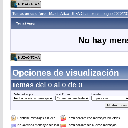
Temas en este foro
: Match Attax UEFA Champions League 2020/202
Tema
/
Autor
No hay mens
Opciones de visualización
Temas del 0 al 0 de 0
Ordenados por
Sort Order
Desde
Contiene mensajes sin leer
Tema caliente con mensajes no leídos
No contiene mensajes sin leer
Tema caliente sin nuevos mensajes