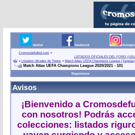
twitter
facebook
Instag
Cromosdefutbol.com
>
LISTADOS OFICIALES DEL FORO (USU
>
Listados oficiales de Topps
>
Match Attax UEFA Champions League (Tarjetas
Match Attax UEFA Champions League 2020/2021 - 101
Registrarse
Avisos
¡Bienvenido a Cromosdefut
con nosotros! Podrás acce
colecciones: listados rigu
vayan surgiendo y acceso