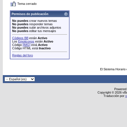
Tema cerrado
Permisos de publicación
No puedes
crear nuevos temas
No puedes
responder temas
No puedes
subir archivos adjuntos
No puedes
editar tus mensajes
Códigos BB
están
Activo
Los
Emoticonos
están
Activo
Código
[IMG]
está
Activo
Código HTML está
Inactivo
Reglas del foro
El Sistema Horario
Powered
Copyright © 2026 vBull
Traducción por
v