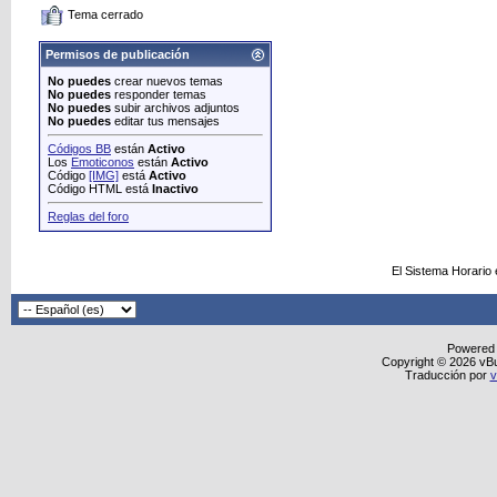
Tema cerrado
Permisos de publicación
No puedes
crear nuevos temas
No puedes
responder temas
No puedes
subir archivos adjuntos
No puedes
editar tus mensajes
Códigos BB
están
Activo
Los
Emoticonos
están
Activo
Código
[IMG]
está
Activo
Código HTML está
Inactivo
Reglas del foro
El Sistema Horario
Powered
Copyright © 2026 vBull
Traducción por
v