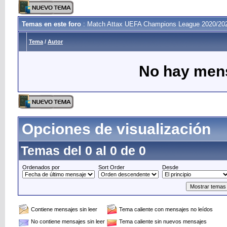
Temas en este foro
: Match Attax UEFA Champions League 2020/202
Tema
/
Autor
No hay mens
Opciones de visualización
Temas del 0 al 0 de 0
Ordenados por
Sort Order
Desde
Contiene mensajes sin leer
Tema caliente con mensajes no leídos
No contiene mensajes sin leer
Tema caliente sin nuevos mensajes