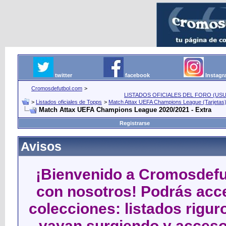
twitter
facebook
Instag
Cromosdefutbol.com
>
LISTADOS OFICIALES DEL FORO (USU
>
Listados oficiales de Topps
>
Match Attax UEFA Champions League (Tarjetas
Match Attax UEFA Champions League 2020/2021 - Extra
Registrarse
Avisos
¡Bienvenido a Cromosdefut
con nosotros! Podrás acce
colecciones: listados rigu
vayan surgiendo y acceso