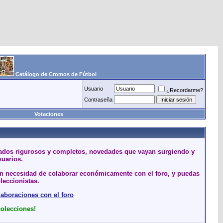
Catálogo de Cromos de Fútbol
Usuario
¿Recordarme?
Contraseña
Votaciones
stados rigurosos y completos, novedades que vayan surgiendo y
suarios.
sin necesidad de colaborar económicamente con el foro, y puedas
leccionistas.
laboraciones con el foro
colecciones!