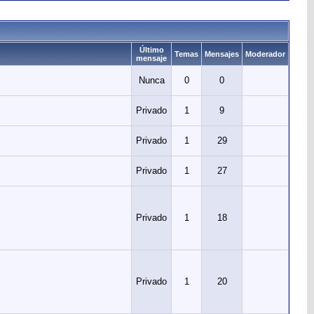
Último
Temas
Mensajes
Moderador
mensaje
Nunca
0
0
Privado
1
9
Privado
1
29
Privado
1
27
Privado
1
18
Privado
1
20