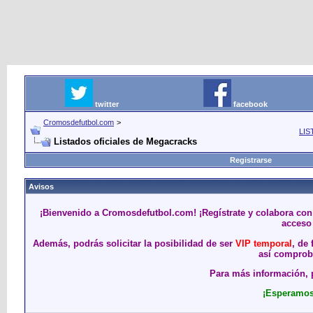
twitter
facebook
Cromosdefutbol.com
>
LIS
Listados oficiales de Megacracks
Registrarse
Avisos
¡Bienvenido a Cromosdefutbol.com! ¡Regístrate y colabora con
acceso 
Además, podrás solicitar la posibilidad de ser
VIP temporal
, de
así comproba
Para más información, p
¡Esperamos 