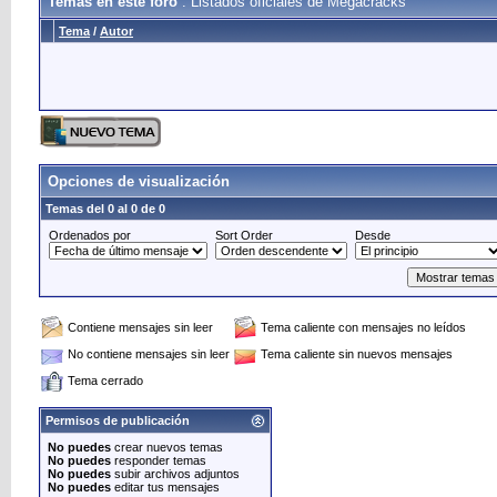
Temas en este foro
: Listados oficiales de Megacracks
Tema
/
Autor
Opciones de visualización
Temas del 0 al 0 de 0
Ordenados por
Sort Order
Desde
Contiene mensajes sin leer
Tema caliente con mensajes no leídos
No contiene mensajes sin leer
Tema caliente sin nuevos mensajes
Tema cerrado
Permisos de publicación
No puedes
crear nuevos temas
No puedes
responder temas
No puedes
subir archivos adjuntos
No puedes
editar tus mensajes