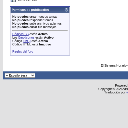
Permisos de publicación
No puedes
crear nuevos temas
No puedes
responder temas
No puedes
subir archivos adjuntos
No puedes
editar tus mensajes
Códigos BB
están
Activo
Los
Emoticonos
están
Activo
Código
[IMG]
está
Activo
Código HTML está
Inactivo
Reglas del foro
El Sistema Horario
Powered
Copyright © 2026 vBull
Traducción por
v