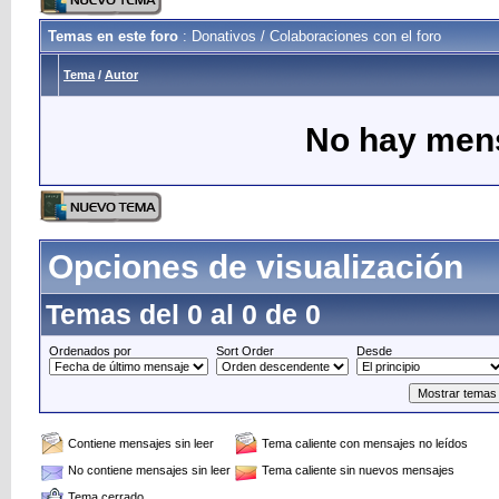
Temas en este foro
: Donativos / Colaboraciones con el foro
Tema
/
Autor
No hay mens
Opciones de visualización
Temas del 0 al 0 de 0
Ordenados por
Sort Order
Desde
Contiene mensajes sin leer
Tema caliente con mensajes no leídos
No contiene mensajes sin leer
Tema caliente sin nuevos mensajes
Tema cerrado