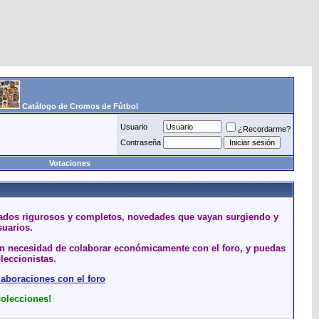
Catálogo de Cromos de Fútbol
Usuario
¿Recordarme?
Contraseña
Votaciones
stados rigurosos y completos, novedades que vayan surgiendo y
suarios.
sin necesidad de colaborar económicamente con el foro, y puedas
leccionistas.
laboraciones con el foro
colecciones!