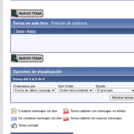
Temas en este foro
: Petición de subforos
Tema
/
Autor
Opciones de visualización
Temas del 0 al 0 de 0
Ordenados por
Sort Order
Desde
Contiene mensajes sin leer
Tema caliente con mensajes no leídos
No contiene mensajes sin leer
Tema caliente sin nuevos mensajes
Tema cerrado