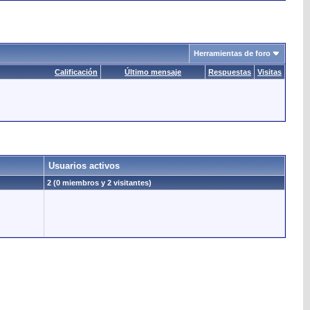
Herramientas de foro
Calificación
Último mensaje
Respuestas
Visitas
Usuarios activos
2 (0 miembros y 2 visitantes)