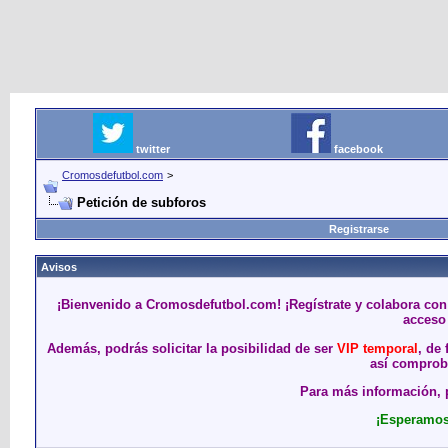
twitter
facebook
Cromosdefutbol.com
>
Petición de subforos
Registrarse
Avisos
¡Bienvenido a Cromosdefutbol.com! ¡Regístrate y colabora con
acceso 
Además, podrás solicitar la posibilidad de ser
VIP temporal
, de
así comproba
Para más información, p
¡Esperamos 