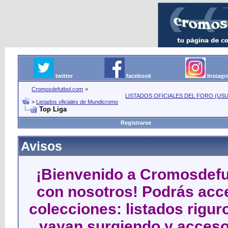
twitter
facebook
Instag
Cromosdefutbol.com
>
LISTADOS OFICIALES DEL FORO (USU
>
Listados oficiales de Mundicromo
Top Liga
Registrarse
Avisos
¡Bienvenido a Cromosdefut
con nosotros! Podrás acce
colecciones: listados rigu
vayan surgiendo y acceso