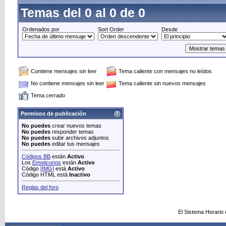
Temas del 0 al 0 de 0
Ordenados por
Sort Order
Desde
Contiene mensajes sin leer
Tema caliente con mensajes no leídos
No contiene mensajes sin leer
Tema caliente sin nuevos mensajes
Tema cerrado
Permisos de publicación
No puedes
crear nuevos temas
No puedes
responder temas
No puedes
subir archivos adjuntos
No puedes
editar tus mensajes
Códigos BB
están
Activo
Los
Emoticonos
están
Activo
Código
[IMG]
está
Activo
Código HTML está
Inactivo
Reglas del foro
El Sistema Horario