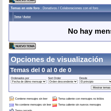
Temas en este foro
: Donativos / Colaboraciones con el foro
Tema
/
Autor
No hay mens
Opciones de visualización
Temas del 0 al 0 de 0
Ordenados por
Sort Order
Desde
Contiene mensajes sin leer
Tema caliente con mensajes no leídos
No contiene mensajes sin leer
Tema caliente sin nuevos mensajes
Tema cerrado