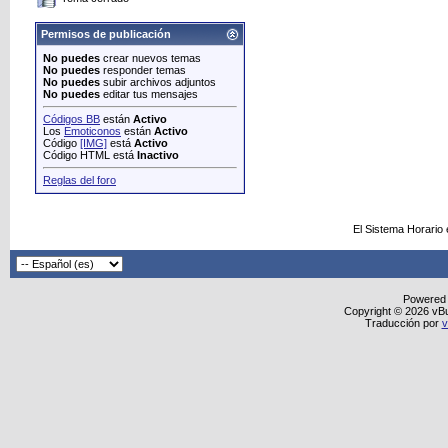
Permisos de publicación
No puedes
crear nuevos temas
No puedes
responder temas
No puedes
subir archivos adjuntos
No puedes
editar tus mensajes
Códigos BB
están
Activo
Los
Emoticonos
están
Activo
Código
[IMG]
está
Activo
Código HTML está
Inactivo
Reglas del foro
El Sistema Horario
Powered
Copyright © 2026 vBull
Traducción por
v