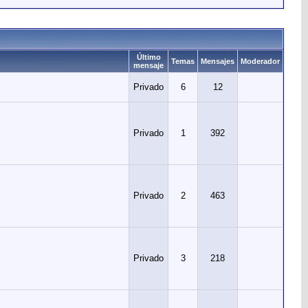
Último
Temas
Mensajes
Moderador
mensaje
Privado
6
12
Privado
1
392
Privado
2
463
Privado
3
218