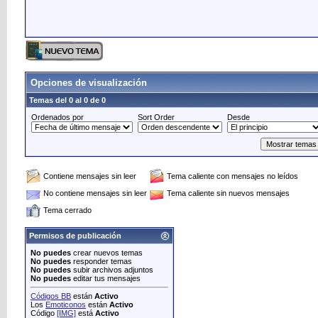
Opciones de visualización
Temas del 0 al 0 de 0
Ordenados por
Sort Order
Desde
Contiene mensajes sin leer
Tema caliente con mensajes no leídos
No contiene mensajes sin leer
Tema caliente sin nuevos mensajes
Tema cerrado
Permisos de publicación
No puedes
crear nuevos temas
No puedes
responder temas
No puedes
subir archivos adjuntos
No puedes
editar tus mensajes
Códigos BB
están
Activo
Los
Emoticonos
están
Activo
Código
[IMG]
está
Activo