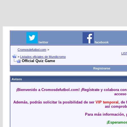
twitter
facebook
Cromosdefutbol.com
>
LIS
>
Listados oficiales de Mundicromo
Official Quiz Game
Registrarse
Avisos
¡Bienvenido a Cromosdefutbol.com! ¡Regístrate y colabora con
acceso 
Además, podrás solicitar la posibilidad de ser
VIP temporal
, de
así comproba
Para más información, p
¡Esperamos 