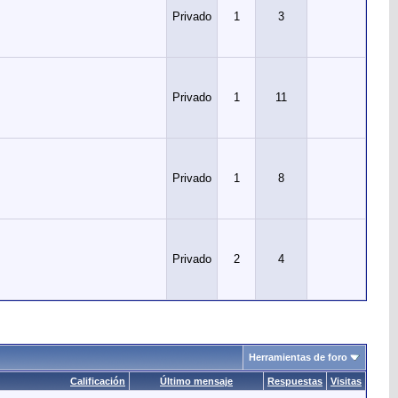
Privado
1
3
Privado
1
11
Privado
1
8
Privado
2
4
Herramientas de foro
Calificación
Último mensaje
Respuestas
Visitas