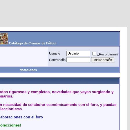
Catálogo de Cromos de Fútbol
Usuario
¿Recordarme?
Contraseña
Votaciones
stados rigurosos y completos, novedades que vayan surgiendo y
suarios.
sin necesidad de colaborar económicamente con el foro, y puedas
leccionistas.
laboraciones con el foro
colecciones!