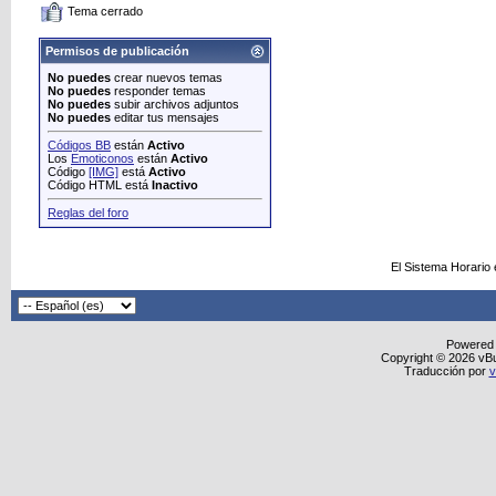
Tema cerrado
Permisos de publicación
No puedes
crear nuevos temas
No puedes
responder temas
No puedes
subir archivos adjuntos
No puedes
editar tus mensajes
Códigos BB
están
Activo
Los
Emoticonos
están
Activo
Código
[IMG]
está
Activo
Código HTML está
Inactivo
Reglas del foro
El Sistema Horario
Powered
Copyright © 2026 vBull
Traducción por
v