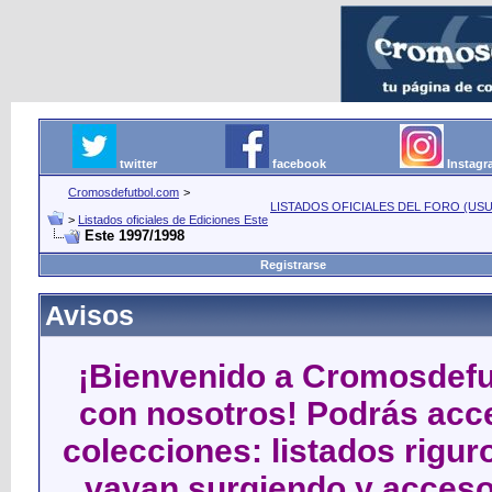
twitter
facebook
Instag
Cromosdefutbol.com
>
LISTADOS OFICIALES DEL FORO (USU
>
Listados oficiales de Ediciones Este
Este 1997/1998
Registrarse
Avisos
¡Bienvenido a Cromosdefut
con nosotros! Podrás acce
colecciones: listados rigu
vayan surgiendo y acceso