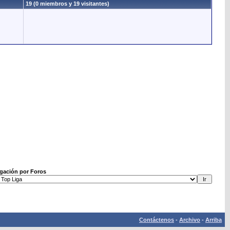
19 (0 miembros y 19 visitantes)
gación por Foros
Contáctenos
-
Archivo
-
Arriba