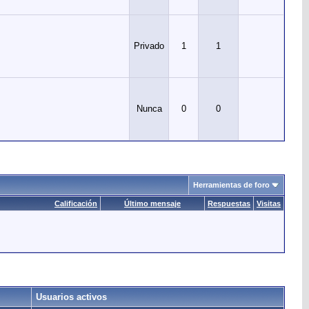
Privado
1
1
Nunca
0
0
Herramientas de foro
Calificación
Último mensaje
Respuestas
Visitas
Usuarios activos