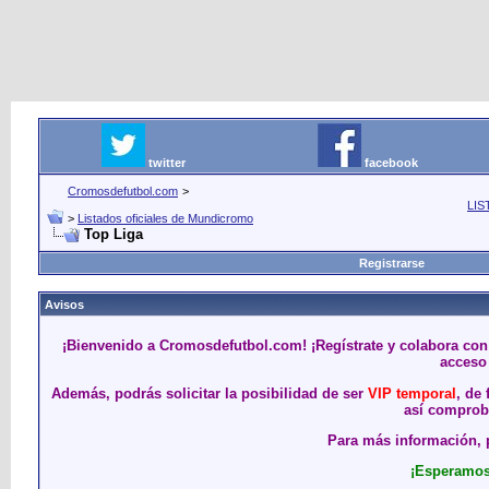
twitter
facebook
Cromosdefutbol.com
>
LIS
>
Listados oficiales de Mundicromo
Top Liga
Registrarse
Avisos
¡Bienvenido a Cromosdefutbol.com! ¡Regístrate y colabora con
acceso 
Además, podrás solicitar la posibilidad de ser
VIP temporal
, de
así comproba
Para más información, p
¡Esperamos 