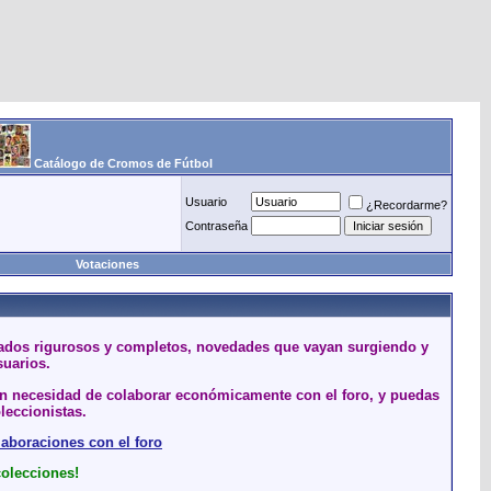
Catálogo de Cromos de Fútbol
Usuario
¿Recordarme?
Contraseña
Votaciones
stados rigurosos y completos, novedades que vayan surgiendo y
suarios.
sin necesidad de colaborar económicamente con el foro, y puedas
leccionistas.
laboraciones con el foro
colecciones!