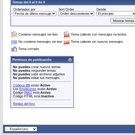
Temas del 0 al 0 de 0
Ordenados por
Sort Order
Desde
Contiene mensajes sin leer
Tema caliente con mensajes no leídos
No contiene mensajes sin leer
Tema caliente sin nuevos mensajes
Tema cerrado
Permisos de publicación
No puedes
crear nuevos temas
No puedes
responder temas
No puedes
subir archivos adjuntos
No puedes
editar tus mensajes
Códigos BB
están
Activo
Los
Emoticonos
están
Activo
Código
[IMG]
está
Activo
Código HTML está
Inactivo
Reglas del foro