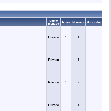
Último
Temas
Mensajes
Moderador
mensaje
Privado
1
1
Privado
1
1
Privado
1
2
Privado
1
1