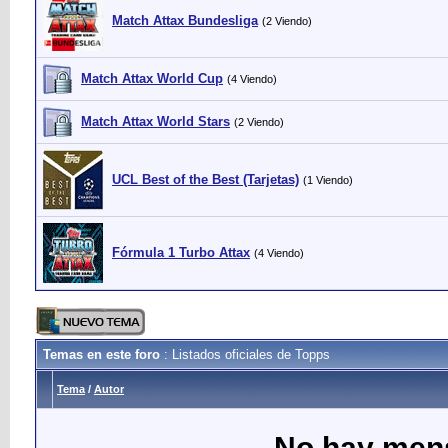
Match Attax Bundesliga
(2 Viendo)
Match Attax World Cup
(4 Viendo)
Match Attax World Stars
(2 Viendo)
UCL Best of the Best (Tarjetas)
(1 Viendo)
Fórmula 1 Turbo Attax
(4 Viendo)
Temas en este foro
: Listados oficiales de Topps
Tema
/
Autor
No hay mens