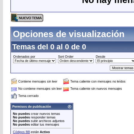
Opciones de visualización
Temas del 0 al 0 de 0
Ordenados por
Sort Order
Desde
Contiene mensajes sin leer
Tema caliente con mensajes no leídos
No contiene mensajes sin leer
Tema caliente sin nuevos mensajes
Tema cerrado
Permisos de publicación
No puedes
crear nuevos temas
No puedes
responder temas
No puedes
subir archivos adjuntos
No puedes
editar tus mensajes
Códigos BB
están
Activo