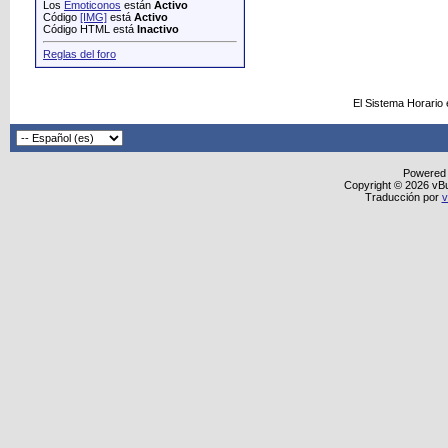
Los
Emoticonos
están
Activo
Código
[IMG]
está
Activo
Código HTML está
Inactivo
Reglas del foro
El Sistema Horario
Powered
Copyright © 2026 vBull
Traducción por
v