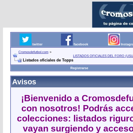
twitter
facebook
Instag
Cromosdefutbol.com
>
LISTADOS OFICIALES DEL FORO (USU
Listados oficiales de Topps
Registrarse
Avisos
¡Bienvenido a Cromosdefut
con nosotros! Podrás acce
colecciones: listados rigu
vayan surgiendo y acceso