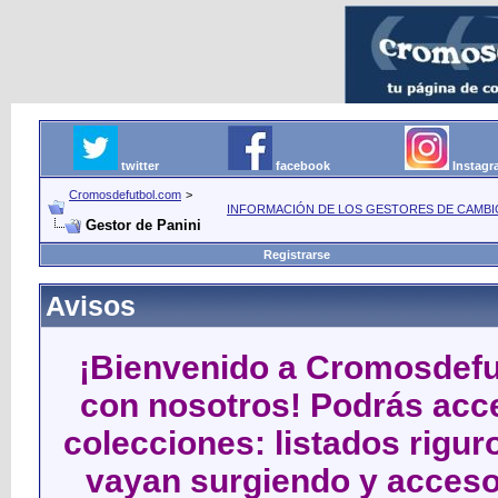
twitter
facebook
Instag
Cromosdefutbol.com
>
INFORMACIÓN DE LOS GESTORES DE CAMBIO
Gestor de Panini
Registrarse
Avisos
¡Bienvenido a Cromosdefut
con nosotros! Podrás acce
colecciones: listados rigu
vayan surgiendo y acceso