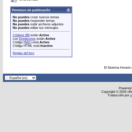
Permisos de publicación
No puedes
crear nuevos temas
No puedes
responder temas
No puedes
subir archivos adjuntos
No puedes
editar tus mensajes
Códigos BB
están
Activo
Los
Emoticonos
están
Activo
Código
[IMG]
está
Activo
Código HTML está
Inactivo
Reglas del foro
El Sistema Horario
Powered
Copyright © 2026 vBull
Traducción por
v