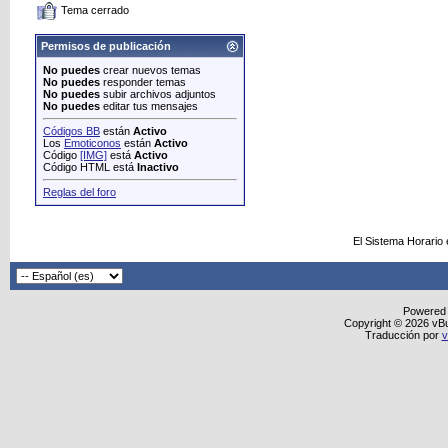
Tema cerrado
Permisos de publicación
No puedes
crear nuevos temas
No puedes
responder temas
No puedes
subir archivos adjuntos
No puedes
editar tus mensajes
Códigos BB
están
Activo
Los
Emoticonos
están
Activo
Código
[IMG]
está
Activo
Código HTML está
Inactivo
Reglas del foro
El Sistema Horario
Powered
Copyright © 2026 vBull
Traducción por
v