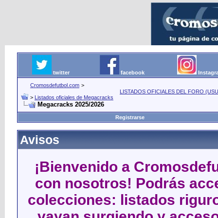
twitter
facebook
Instag
Cromosdefutbol.com
>
LISTADOS OFICIALES DEL FORO (USU
>
Listados oficiales de Megacracks
Megacracks 2025/2026
Registrarse
Avisos
¡Bienvenido a Cromosdefut
con nosotros! Podrás acce
colecciones: listados rigu
vayan surgiendo y acceso