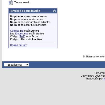
Tema cerrado
Permisos de publicación
No puedes
crear nuevos temas
No puedes
responder temas
No puedes
subir archivos adjuntos
No puedes
editar tus mensajes
Códigos BB
están
Activo
Los
Emoticonos
están
Activo
Código
[IMG]
está
Activo
Código HTML está
Inactivo
Reglas del foro
El Sistema Horario
Powered
Copyright © 2026 vBull
Traducción por
v