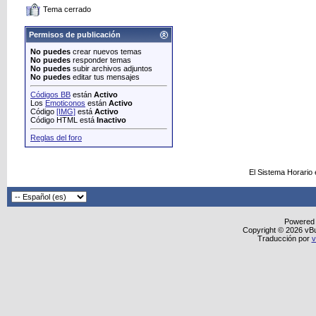
Tema cerrado
Permisos de publicación
No puedes
crear nuevos temas
No puedes
responder temas
No puedes
subir archivos adjuntos
No puedes
editar tus mensajes
Códigos BB
están
Activo
Los
Emoticonos
están
Activo
Código
[IMG]
está
Activo
Código HTML está
Inactivo
Reglas del foro
El Sistema Horario
Powered
Copyright © 2026 vBull
Traducción por
v