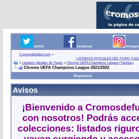
twitter
facebook
Instag
Cromosdefutbol.com
>
LISTADOS OFICIALES DEL FORO (USU
>
Listados oficiales de Topps
>
Chrome UEFA Champions League (Tarjetas)
Chrome UEFA Champions League 2021/2022
Registrarse
Avisos
¡Bienvenido a Cromosdefut
con nosotros! Podrás acce
colecciones: listados rigu
vayan surgiendo y acceso