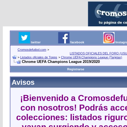
twitter
facebook
Instag
Cromosdefutbol.com
>
LISTADOS OFICIALES DEL FORO (USU
>
Listados oficiales de Topps
>
Chrome UEFA Champions League (Tarjetas)
Chrome UEFA Champions League 2019/2020
Registrarse
Avisos
¡Bienvenido a Cromosdefut
con nosotros! Podrás acce
colecciones: listados rigu
vayan surgiendo y acceso