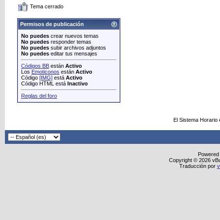
Tema cerrado
Permisos de publicación
No puedes
crear nuevos temas
No puedes
responder temas
No puedes
subir archivos adjuntos
No puedes
editar tus mensajes
Códigos BB
están
Activo
Los
Emoticonos
están
Activo
Código
[IMG]
está
Activo
Código HTML está
Inactivo
Reglas del foro
El Sistema Horario
Powered
Copyright © 2026 vBull
Traducción por
v