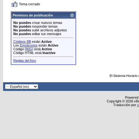
Tema cerrado
Permisos de publicación
No puedes
crear nuevos temas
No puedes
responder temas
No puedes
subir archivos adjuntos
No puedes
editar tus mensajes
Códigos BB
están
Activo
Los
Emoticonos
están
Activo
Código
[IMG]
está
Activo
Código HTML está
Inactivo
Reglas del foro
El Sistema Horario
Powered
Copyright © 2026 vBull
Traducción por
v