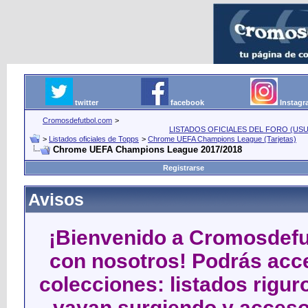
twitter
facebook
Instag
Cromosdefutbol.com
>
LISTADOS OFICIALES DEL FORO (USU
>
Listados oficiales de Topps
>
Chrome UEFA Champions League (Tarjetas)
Chrome UEFA Champions League 2017/2018
Registrarse
Avisos
¡Bienvenido a Cromosdefut
con nosotros! Podrás acce
colecciones: listados rigu
vayan surgiendo y acceso