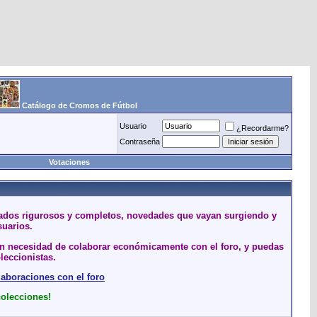
Catálogo de Cromos de Fútbol
Usuario
¿Recordarme?
Contraseña
Votaciones
stados rigurosos y completos, novedades que vayan surgiendo y
suarios.
sin necesidad de colaborar económicamente con el foro, y puedas
leccionistas.
laboraciones con el foro
colecciones!