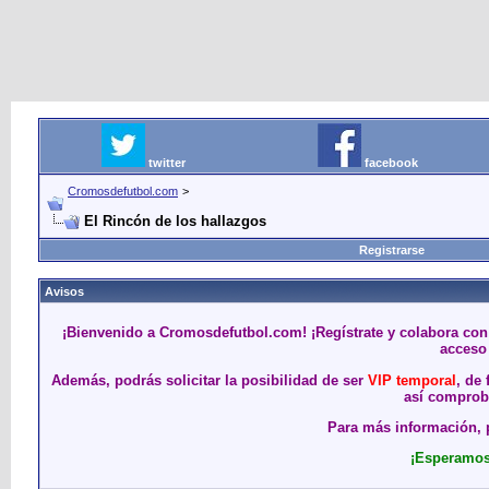
twitter
facebook
Cromosdefutbol.com
>
El Rincón de los hallazgos
Registrarse
Avisos
¡Bienvenido a Cromosdefutbol.com! ¡Regístrate y colabora con
acceso 
Además, podrás solicitar la posibilidad de ser
VIP temporal
, de
así comproba
Para más información, p
¡Esperamos 