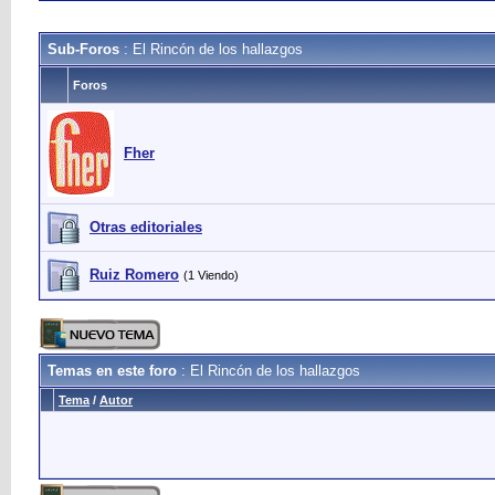
Sub-Foros
: El Rincón de los hallazgos
Foros
Fher
Otras editoriales
Ruiz Romero
(1 Viendo)
Temas en este foro
: El Rincón de los hallazgos
Tema
/
Autor