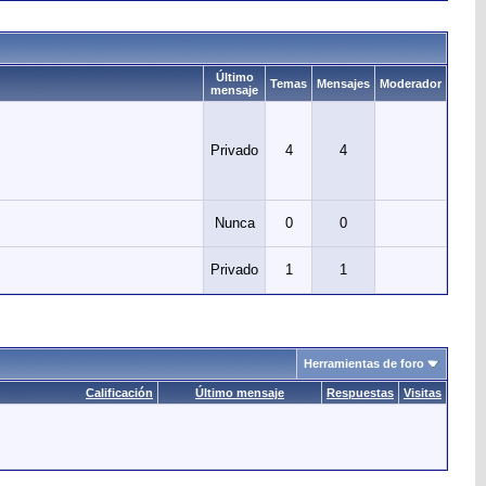
Último
Temas
Mensajes
Moderador
mensaje
Privado
4
4
Nunca
0
0
Privado
1
1
Herramientas de foro
Calificación
Último mensaje
Respuestas
Visitas