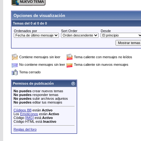
Opciones de visualización
Temas del 0 al 0 de 0
Ordenados por
Sort Order
Desde
Contiene mensajes sin leer
Tema caliente con mensajes no leídos
No contiene mensajes sin leer
Tema caliente sin nuevos mensajes
Tema cerrado
Permisos de publicación
No puedes
crear nuevos temas
No puedes
responder temas
No puedes
subir archivos adjuntos
No puedes
editar tus mensajes
Códigos BB
están
Activo
Los
Emoticonos
están
Activo
Código
[IMG]
está
Activo
Código HTML está
Inactivo
Reglas del foro