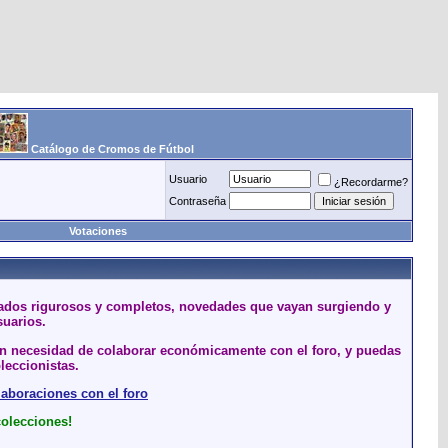
Catálogo de Cromos de Fútbol
Usuario
¿Recordarme?
Contraseña
Votaciones
stados rigurosos y completos, novedades que vayan surgiendo y
suarios.
sin necesidad de colaborar económicamente con el foro, y puedas
leccionistas.
laboraciones con el foro
colecciones!