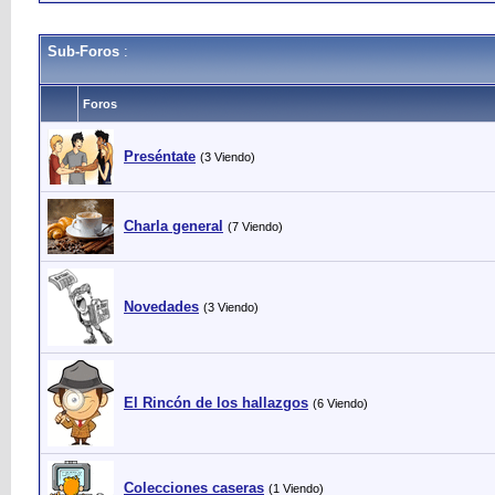
Sub-Foros
:
Foros
Preséntate
(3 Viendo)
Charla general
(7 Viendo)
Novedades
(3 Viendo)
El Rincón de los hallazgos
(6 Viendo)
Colecciones caseras
(1 Viendo)