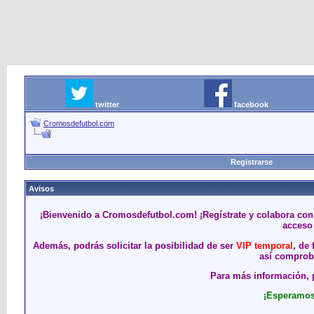
twitter
facebook
Cromosdefutbol.com
Registrarse
Avisos
¡Bienvenido a Cromosdefutbol.com! ¡Regístrate y colabora con
acceso 
Además, podrás solicitar la posibilidad de ser
VIP temporal
, de
así comproba
Para más información, p
¡Esperamos 