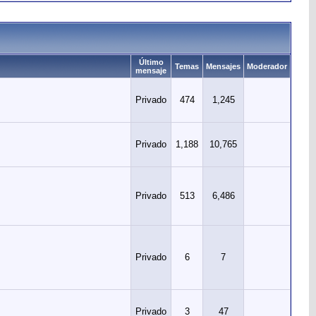
Último
Temas
Mensajes
Moderador
mensaje
Privado
474
1,245
Privado
1,188
10,765
Privado
513
6,486
Privado
6
7
Privado
3
47