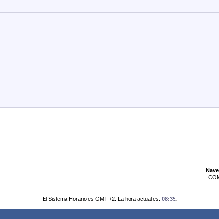
Nave
El Sistema Horario es GMT +2. La hora actual es:
08:35
.