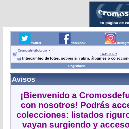
twitter
facebook
Instag
Cromosdefutbol.com
>
TRASTERO
Intercambio de lotes, sobres sin abrir, álbumes o coleccio
Registrarse
Avisos
¡Bienvenido a Cromosdefut
con nosotros! Podrás acce
colecciones: listados rigu
vayan surgiendo y acceso