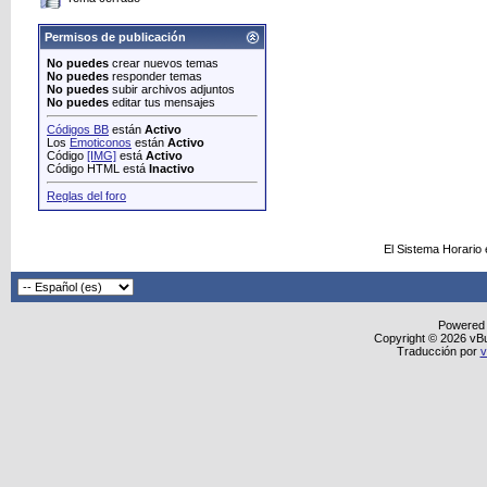
Permisos de publicación
No puedes
crear nuevos temas
No puedes
responder temas
No puedes
subir archivos adjuntos
No puedes
editar tus mensajes
Códigos BB
están
Activo
Los
Emoticonos
están
Activo
Código
[IMG]
está
Activo
Código HTML está
Inactivo
Reglas del foro
El Sistema Horario
Powered
Copyright © 2026 vBull
Traducción por
v