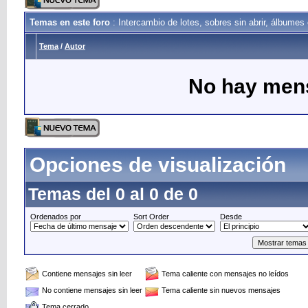
Temas en este foro
: Intercambio de lotes, sobres sin abrir, álbume
Tema
/
Autor
No hay mens
Opciones de visualización
Temas del 0 al 0 de 0
Ordenados por
Sort Order
Desde
Contiene mensajes sin leer
Tema caliente con mensajes no leídos
No contiene mensajes sin leer
Tema caliente sin nuevos mensajes
Tema cerrado