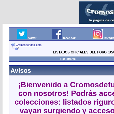
twitter
facebook
Instag
Cromosdefutbol.com
LISTADOS OFICIALES DEL FORO (US
Registrarse
Avisos
¡Bienvenido a Cromosdefut
con nosotros! Podrás acce
colecciones: listados rigu
vayan surgiendo y acceso