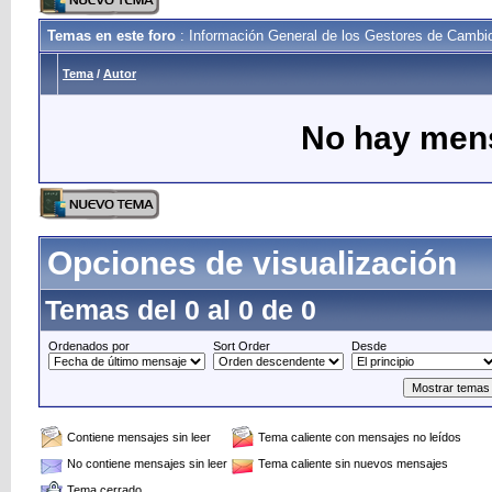
Temas en este foro
: Información General de los Gestores de Cambi
Tema
/
Autor
No hay mens
Opciones de visualización
Temas del 0 al 0 de 0
Ordenados por
Sort Order
Desde
Contiene mensajes sin leer
Tema caliente con mensajes no leídos
No contiene mensajes sin leer
Tema caliente sin nuevos mensajes
Tema cerrado