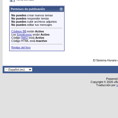
Permisos de publicación
No puedes
crear nuevos temas
No puedes
responder temas
No puedes
subir archivos adjuntos
No puedes
editar tus mensajes
Códigos BB
están
Activo
Los
Emoticonos
están
Activo
Código
[IMG]
está
Activo
Código HTML está
Inactivo
Reglas del foro
El Sistema Horario
Powered
Copyright © 2026 vBull
Traducción por
v