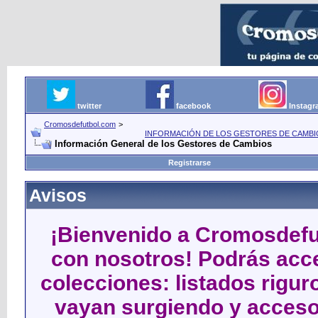
twitter
facebook
Instag
Cromosdefutbol.com
>
INFORMACIÓN DE LOS GESTORES DE CAMBIO
Información General de los Gestores de Cambios
Registrarse
Avisos
¡Bienvenido a Cromosdefut
con nosotros! Podrás acce
colecciones: listados rigu
vayan surgiendo y acceso