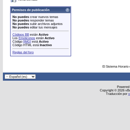
Permisos de publicación
No puedes
crear nuevos temas
No puedes
responder temas
No puedes
subir archivos adjuntos
No puedes
editar tus mensajes
Códigos BB
están
Activo
Los
Emoticonos
están
Activo
Código
[IMG]
está
Activo
Código HTML está
Inactivo
Reglas del foro
El Sistema Horario
Powered
Copyright © 2026 vBull
Traducción por
v