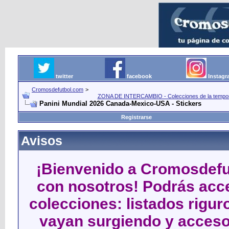
twitter
facebook
Instag
Cromosdefutbol.com
>
ZONA DE INTERCAMBIO - Colecciones de la tempora
Panini Mundial 2026 Canada-Mexico-USA - Stickers
Registrarse
Avisos
¡Bienvenido a Cromosdefut
con nosotros! Podrás acce
colecciones: listados rigu
vayan surgiendo y acceso