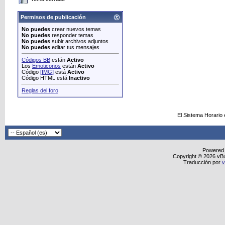
Permisos de publicación
No puedes
crear nuevos temas
No puedes
responder temas
No puedes
subir archivos adjuntos
No puedes
editar tus mensajes
Códigos BB
están
Activo
Los
Emoticonos
están
Activo
Código
[IMG]
está
Activo
Código HTML está
Inactivo
Reglas del foro
El Sistema Horario
Powered
Copyright © 2026 vBull
Traducción por
v