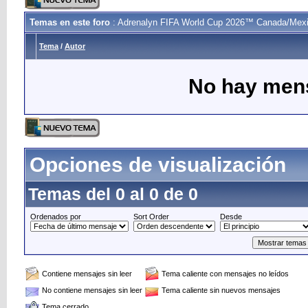
Temas en este foro
: Adrenalyn FIFA World Cup 2026™ Canada/Mex
Tema
/
Autor
No hay mens
Opciones de visualización
Temas del 0 al 0 de 0
Ordenados por
Sort Order
Desde
Contiene mensajes sin leer
Tema caliente con mensajes no leídos
No contiene mensajes sin leer
Tema caliente sin nuevos mensajes
Tema cerrado