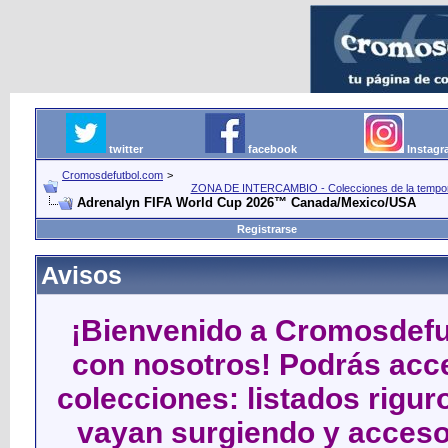
twitter
facebook
Instag
Cromosdefutbol.com
>
ZONA DE INTERCAMBIO - Colecciones de la tempora
Adrenalyn FIFA World Cup 2026™ Canada/Mexico/USA
Registrarse
Avisos
¡Bienvenido a Cromosdefut
con nosotros! Podrás acce
colecciones: listados rigu
vayan surgiendo y acceso