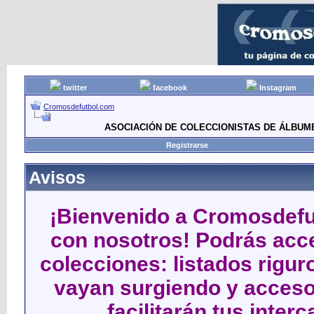
twitter
facebook
Instagram
Cromosdefutbol.com
ASOCIACIÓN DE COLECCIONISTAS DE ÁLBUM
Registrarse
Avisos
¡Bienvenido a Cromosdefut
con nosotros! Podrás acce
colecciones: listados rigu
vayan surgiendo y acceso
facilitarán tus inter