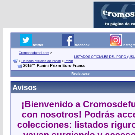
twitter
facebook
Instag
Cromosdefutbol.com
>
LISTADOS OFICIALES DEL FORO (USU
>
Listados oficiales de Panini
>
Prizm
2016™ Panini Prizm Euro France
Registrarse
Avisos
¡Bienvenido a Cromosdefut
con nosotros! Podrás acce
colecciones: listados rigu
vayan surgiendo y acceso