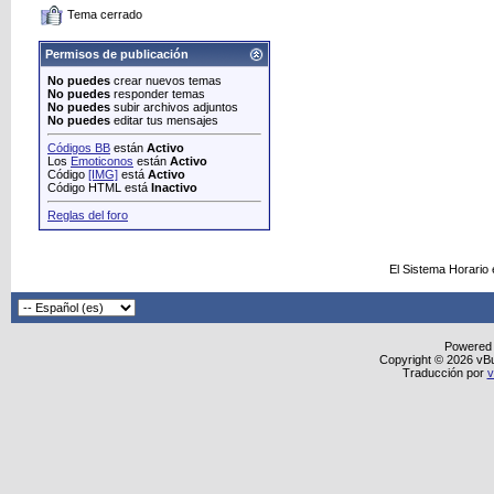
Tema cerrado
Permisos de publicación
No puedes
crear nuevos temas
No puedes
responder temas
No puedes
subir archivos adjuntos
No puedes
editar tus mensajes
Códigos BB
están
Activo
Los
Emoticonos
están
Activo
Código
[IMG]
está
Activo
Código HTML está
Inactivo
Reglas del foro
El Sistema Horario
Powered
Copyright © 2026 vBull
Traducción por
v