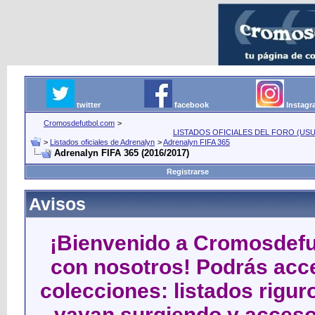
twitter
facebook
Instag
Cromosdefutbol.com
>
LISTADOS OFICIALES DEL FORO (USU
>
Listados oficiales de Adrenalyn
>
Adrenalyn FIFA 365
Adrenalyn FIFA 365 (2016/2017)
Registrarse
Avisos
¡Bienvenido a Cromosdefut
con nosotros! Podrás acce
colecciones: listados rigu
vayan surgiendo y acceso