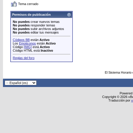
Tema cerrado
Permisos de publicación
No puedes
crear nuevos temas
No puedes
responder temas
No puedes
subir archivos adjuntos
No puedes
editar tus mensajes
Códigos BB
están
Activo
Los
Emoticonos
están
Activo
Código
[IMG]
está
Activo
Código HTML está
Inactivo
Reglas del foro
El Sistema Horario
Powered
Copyright © 2026 vBull
Traducción por
v