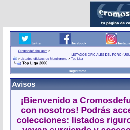
twitter
facebook
Instag
Cromosdefutbol.com
>
LISTADOS OFICIALES DEL FORO (USU
>
Listados oficiales de Mundicromo
>
Top Liga
Top Liga 2006
Registrarse
Avisos
¡Bienvenido a Cromosdefut
con nosotros! Podrás acce
colecciones: listados rigu
vayan surgiendo y acceso