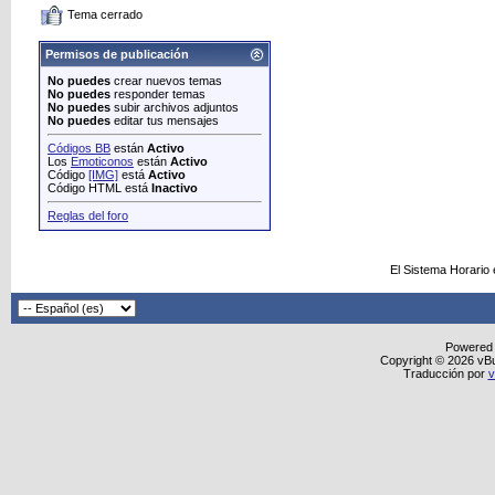
Tema cerrado
Permisos de publicación
No puedes
crear nuevos temas
No puedes
responder temas
No puedes
subir archivos adjuntos
No puedes
editar tus mensajes
Códigos BB
están
Activo
Los
Emoticonos
están
Activo
Código
[IMG]
está
Activo
Código HTML está
Inactivo
Reglas del foro
El Sistema Horario
Powered
Copyright © 2026 vBull
Traducción por
v