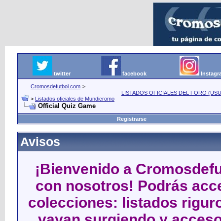
twitter
facebook
Instag
Cromosdefutbol.com
>
LISTADOS OFICIALES DEL FORO (USU
>
Listados oficiales de Mundicromo
Official Quiz Game
Registrarse
Avisos
¡Bienvenido a Cromosdefut
con nosotros! Podrás acce
colecciones: listados rigu
vayan surgiendo y acceso