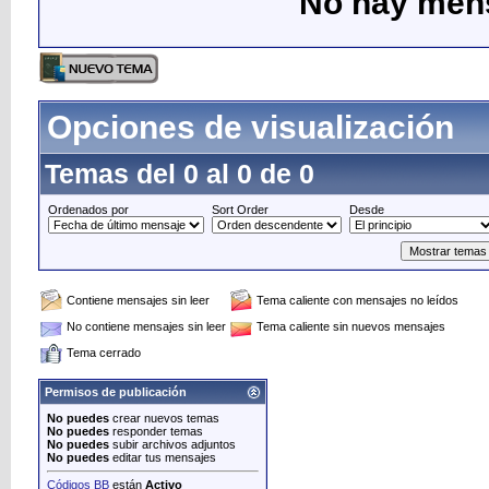
No hay mens
Opciones de visualización
Temas del 0 al 0 de 0
Ordenados por
Sort Order
Desde
Contiene mensajes sin leer
Tema caliente con mensajes no leídos
No contiene mensajes sin leer
Tema caliente sin nuevos mensajes
Tema cerrado
Permisos de publicación
No puedes
crear nuevos temas
No puedes
responder temas
No puedes
subir archivos adjuntos
No puedes
editar tus mensajes
Códigos BB
están
Activo