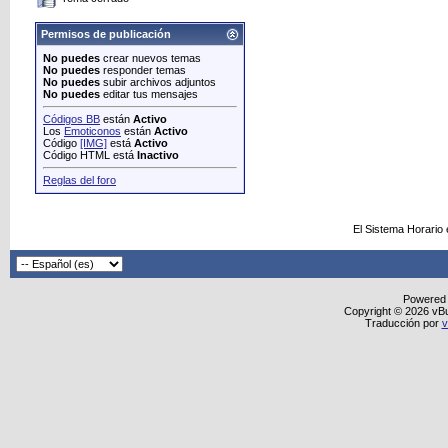
Permisos de publicación
No puedes
crear nuevos temas
No puedes
responder temas
No puedes
subir archivos adjuntos
No puedes
editar tus mensajes
Códigos BB
están
Activo
Los
Emoticonos
están
Activo
Código
[IMG]
está
Activo
Código HTML está
Inactivo
Reglas del foro
El Sistema Horario
Powered
Copyright © 2026 vBull
Traducción por
v