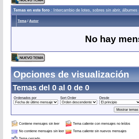
Temas en este foro
: Intercambio de lotes, sobres sin abrir, álbume
Tema
/
Autor
No hay mens
Opciones de visualización
Temas del 0 al 0 de 0
Ordenados por
Sort Order
Desde
Contiene mensajes sin leer
Tema caliente con mensajes no leídos
No contiene mensajes sin leer
Tema caliente sin nuevos mensajes
Tema cerrado