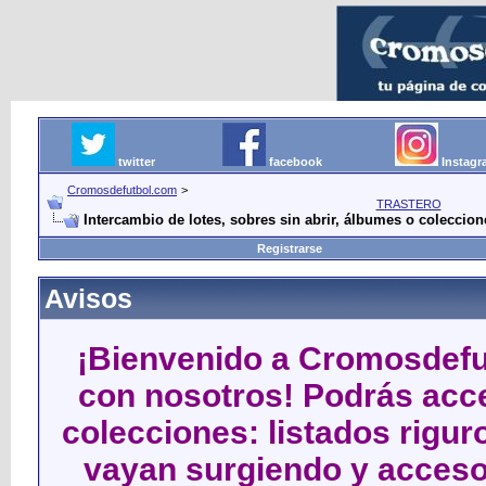
twitter
facebook
Instag
Cromosdefutbol.com
>
TRASTERO
Intercambio de lotes, sobres sin abrir, álbumes o coleccio
Registrarse
Avisos
¡Bienvenido a Cromosdefut
con nosotros! Podrás acce
colecciones: listados rigu
vayan surgiendo y acceso