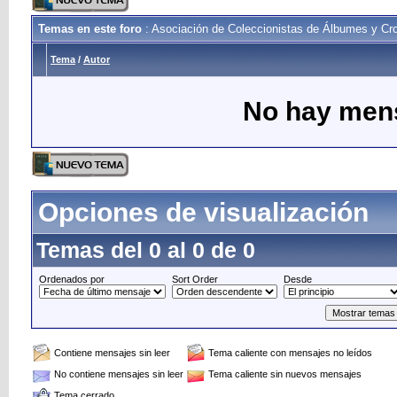
Temas en este foro
: Asociación de Coleccionistas de Álbumes y C
Tema
/
Autor
No hay mens
Opciones de visualización
Temas del 0 al 0 de 0
Ordenados por
Sort Order
Desde
Contiene mensajes sin leer
Tema caliente con mensajes no leídos
No contiene mensajes sin leer
Tema caliente sin nuevos mensajes
Tema cerrado