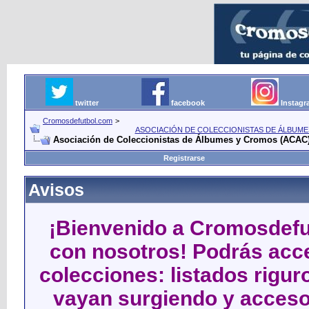
twitter
facebook
Instag
Cromosdefutbol.com
>
ASOCIACIÓN DE COLECCIONISTAS DE ÁLBUME
Asociación de Coleccionistas de Álbumes y Cromos (ACAC
Registrarse
Avisos
¡Bienvenido a Cromosdefut
con nosotros! Podrás acce
colecciones: listados rigu
vayan surgiendo y acceso