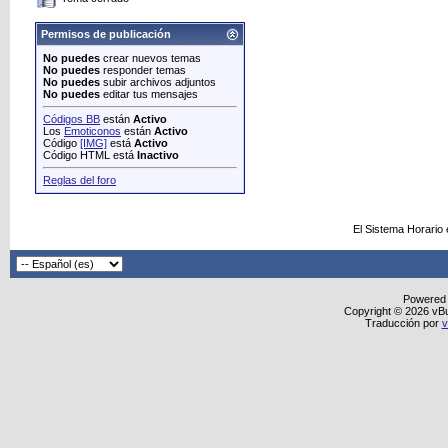
Permisos de publicación
No puedes
crear nuevos temas
No puedes
responder temas
No puedes
subir archivos adjuntos
No puedes
editar tus mensajes
Códigos BB
están
Activo
Los
Emoticonos
están
Activo
Código
[IMG]
está
Activo
Código HTML está
Inactivo
Reglas del foro
El Sistema Horario
Powered
Copyright © 2026 vBull
Traducción por
v