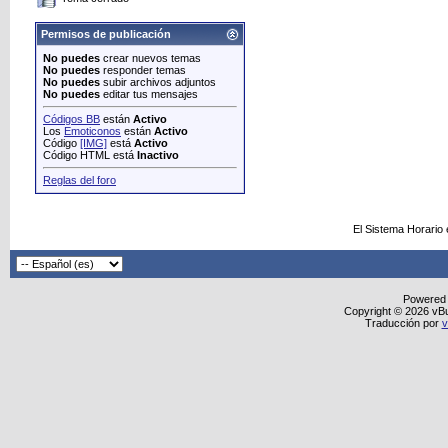
Permisos de publicación
No puedes
crear nuevos temas
No puedes
responder temas
No puedes
subir archivos adjuntos
No puedes
editar tus mensajes
Códigos BB
están
Activo
Los
Emoticonos
están
Activo
Código
[IMG]
está
Activo
Código HTML está
Inactivo
Reglas del foro
El Sistema Horario
Powered
Copyright © 2026 vBull
Traducción por
v