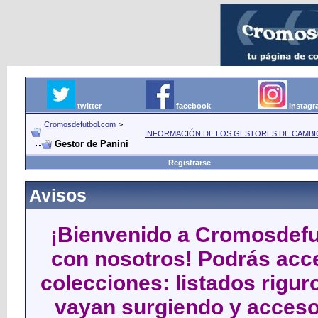
twitter
facebook
Instag
Cromosdefutbol.com
>
INFORMACIÓN DE LOS GESTORES DE CAMBIO
Gestor de Panini
Registrarse
Avisos
¡Bienvenido a Cromosdefut
con nosotros! Podrás acce
colecciones: listados rigu
vayan surgiendo y acceso