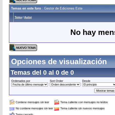
Temas en este foro
: Gestor de Ediciones Este
Tema
/
Autor
No hay mens
Opciones de visualización
Temas del 0 al 0 de 0
Ordenados por
Sort Order
Desde
Contiene mensajes sin leer
Tema caliente con mensajes no leídos
No contiene mensajes sin leer
Tema caliente sin nuevos mensajes
Tema cerrado