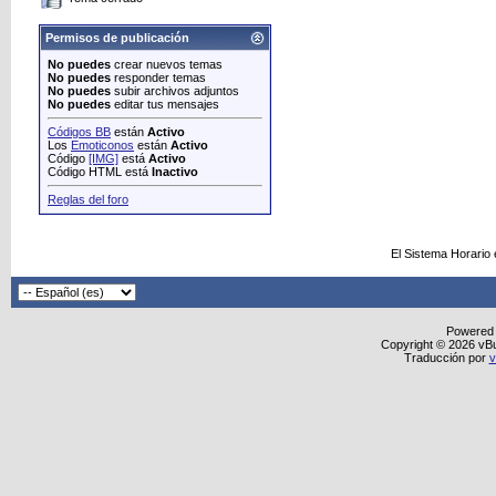
Permisos de publicación
No puedes
crear nuevos temas
No puedes
responder temas
No puedes
subir archivos adjuntos
No puedes
editar tus mensajes
Códigos BB
están
Activo
Los
Emoticonos
están
Activo
Código
[IMG]
está
Activo
Código HTML está
Inactivo
Reglas del foro
El Sistema Horario
Powered
Copyright © 2026 vBull
Traducción por
v