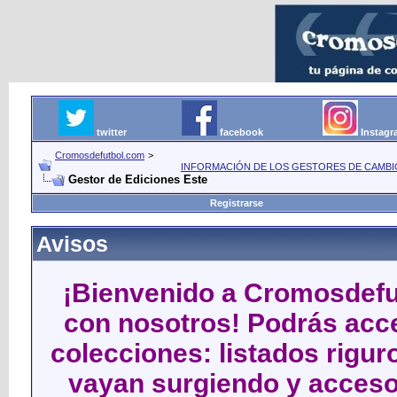
twitter
facebook
Instag
Cromosdefutbol.com
>
INFORMACIÓN DE LOS GESTORES DE CAMBIO
Gestor de Ediciones Este
Registrarse
Avisos
¡Bienvenido a Cromosdefut
con nosotros! Podrás acce
colecciones: listados rigu
vayan surgiendo y acceso