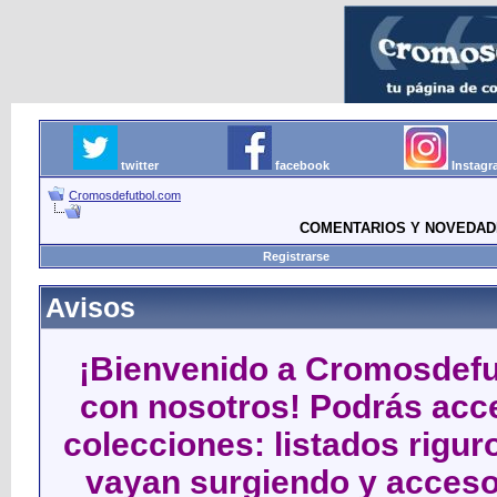
twitter
facebook
Instag
Cromosdefutbol.com
COMENTARIOS Y NOVEDAD
Registrarse
Avisos
¡Bienvenido a Cromosdefut
con nosotros! Podrás acce
colecciones: listados rigu
vayan surgiendo y acceso